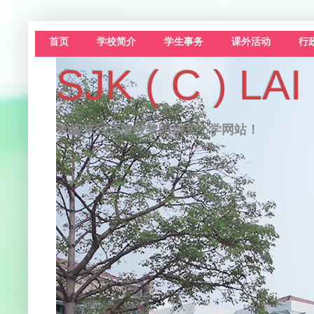
首页
学校简介
学生事务
课外活动
行
SJK ( C )
欢迎来到吉隆坡黎明华文小学网站！