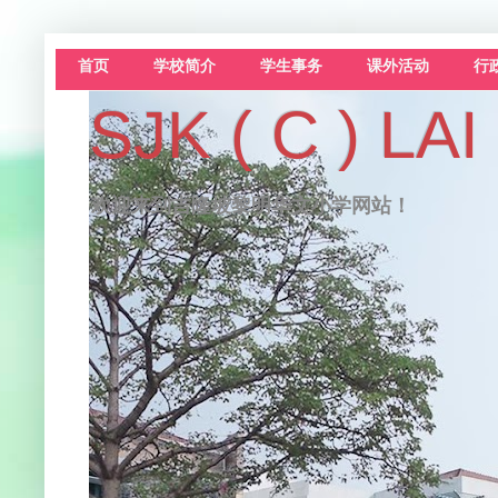
首页
学校简介
学生事务
课外活动
行
SJK ( C )
欢迎来到吉隆坡黎明华文小学网站！