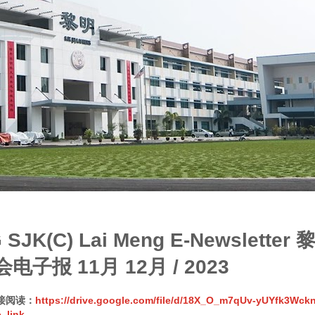
G SJK(C) Lai Meng E-Newslet
电子报 11月 12月 / 2023
接阅读：
https://drive.google.com/file/d/18X_O_m7qUv-yUYfk3Wck
_link