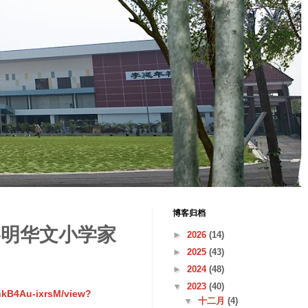
博客归档
ter 黎明华文小学家
►
2026
(14)
►
2025
(43)
►
2024
(48)
▼
2023
(40)
nkB4Au-ixrsM/view?
▼
十二月
(4)