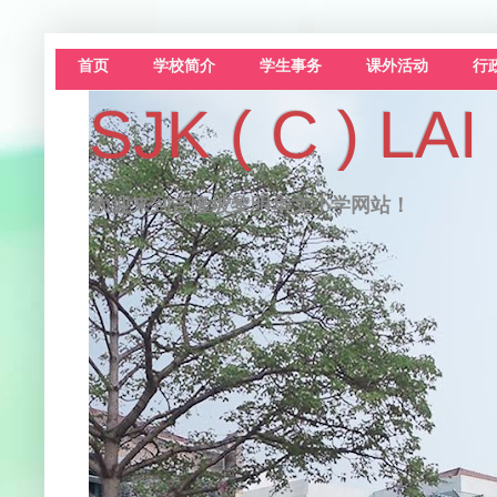
首页
学校简介
学生事务
课外活动
行
SJK ( C )
欢迎来到吉隆坡黎明华文小学网站！