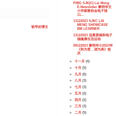
PIBG SJK(C) Lai Meng
E-Newsletter 黎明华文
小学家教协会电子报
11...
13122023 SJKC LAI
MENG SHOWCASE
较早的博文
BM LEARNER
13122023 远离香烟和电子
烟健康生活运动
09122023 黎明华小2023年
《和为贵，谐为美》校
庆
►
十一月
(4)
►
十月
(5)
►
九月
(6)
►
八月
(3)
►
七月
(3)
►
五月
(2)
►
四月
(2)
►
三月
(3)
►
二月
(5)