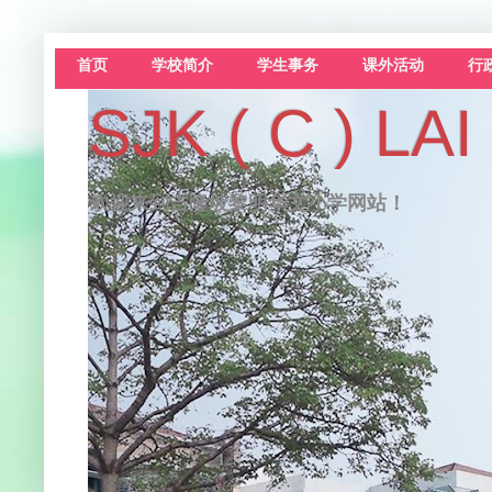
首页
学校简介
学生事务
课外活动
行
SJK ( C )
欢迎来到吉隆坡黎明华文小学网站！