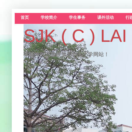
首页
学校简介
学生事务
课外活动
行
SJK ( C )
欢迎来到吉隆坡黎明华文小学网站！