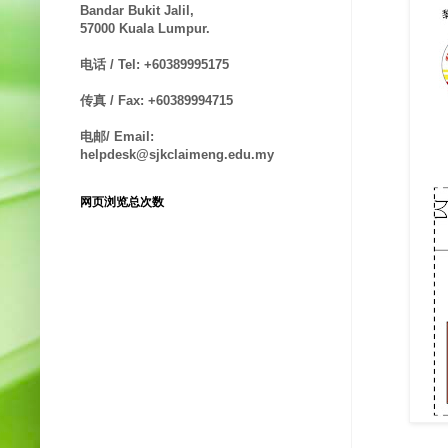
Bandar Bukit Jalil,
57000 Kuala Lumpur.
电话 / Tel: +60389995175
传真 / Fax: +60389994715
电邮/ Email:
helpdesk@sjkclaimeng.edu.my
网页浏览总次数