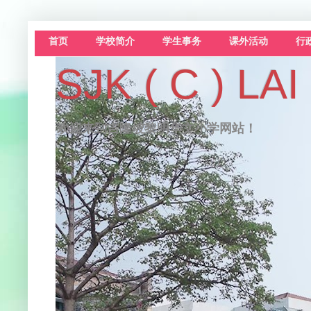
首页
学校简介
学生事务
课外活动
行
SJK ( C )
欢迎来到吉隆坡黎明华文小学网站！