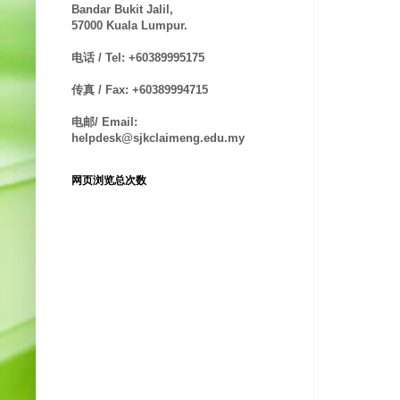
Bandar Bukit Jalil,
57000 Kuala Lumpur.
电话 / Tel: +60389995175
传真 / Fax: +60389994715
电邮/ Email:
helpdesk@sjkclaimeng.edu.my
网页浏览总次数