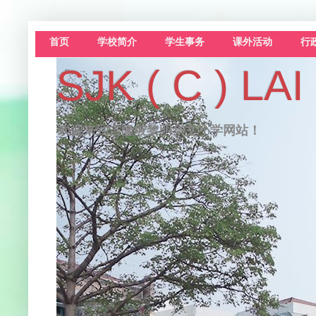
首页
学校简介
学生事务
课外活动
行
SJK ( C )
欢迎来到吉隆坡黎明华文小学网站！