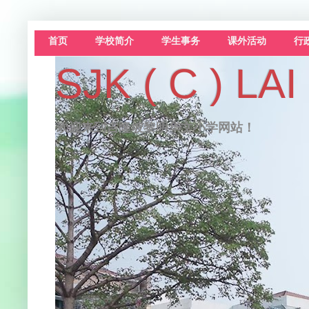
首页
学校简介
学生事务
课外活动
行
SJK ( C )
欢迎来到吉隆坡黎明华文小学网站！