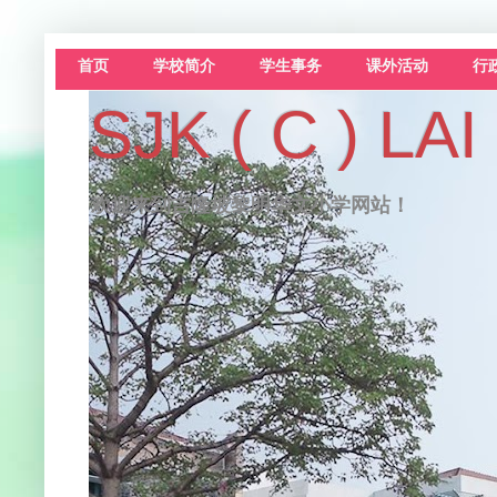
首页
学校简介
学生事务
课外活动
行
SJK ( C )
欢迎来到吉隆坡黎明华文小学网站！