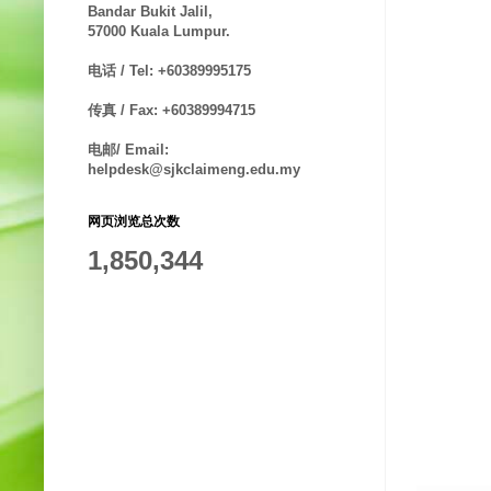
Bandar Bukit Jalil,
57000 Kuala Lumpur.
电话 / Tel: +60389995175
传真 / Fax: +60389994715
电邮/ Email:
helpdesk@sjkclaimeng.edu.my
网页浏览总次数
1,850,344