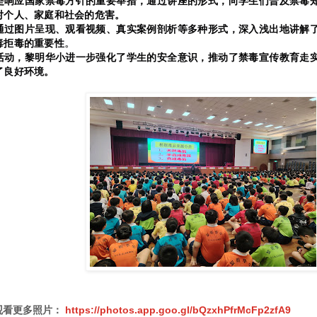
是响应国家禁毒方针的重要举措，通过讲座的形式，向学生们普及禁毒
对个人、家庭和社会的危害
。
通过图片呈现、观看视频、真实案例剖析等多种形式，深入浅出地讲解
毒拒毒的重要性
。
活动，黎明华小进一步强化了学生的安全意识，推动了禁毒宣传教育走
了良好环境。
观看更多照片：
https://photos.app.goo.gl/bQzxhPfrMcFp2zfA9