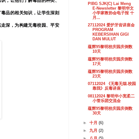
知识，让他们了解毒品的种类、
PIBG SJK(C) Lai Meng
E-Newsletter 黎明华文
了毒品的相关知识，让学生深刻
小学家教协会电子报 十
月...
实走深，为构建无毒校园、平安
27112024 爱护牙齿讲座会
PROGRAM
KEBERSIHAN GIGI
DAN MULUT
蕴辉95黎明校庆园庆倒数
10天
蕴辉95黎明校庆园庆倒数
17天
蕴辉95黎明校庆园庆倒数
23天
07112024 《无毒无烟.校园
靠我》反毒讲座
08112024 黎明华小宽柔二
小管乐团交流会
蕴辉95黎明校庆园庆倒数
30天
►
十月
(6)
►
九月
(2)
►
八月
(5)