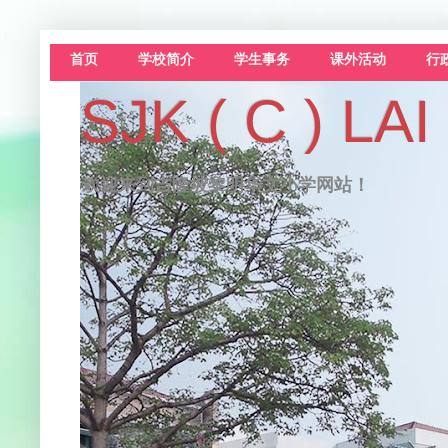
首页
学校简介
学生事务
课外活动
行
SJK ( C )
欢迎来到吉隆坡黎明华文小学网站！