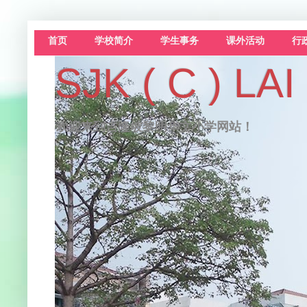
首页
学校简介
学生事务
课外活动
行
SJK ( C )
欢迎来到吉隆坡黎明华文小学网站！