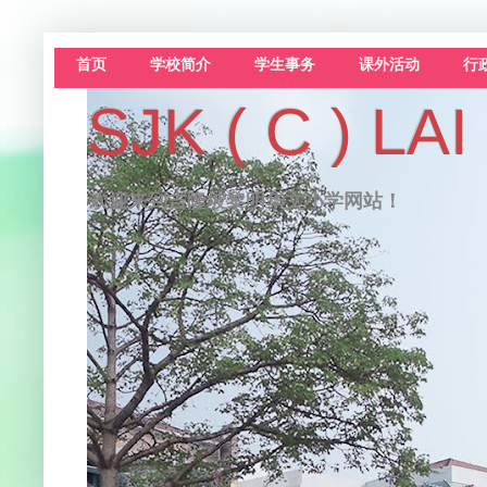
首页
学校简介
学生事务
课外活动
行
SJK ( C )
欢迎来到吉隆坡黎明华文小学网站！